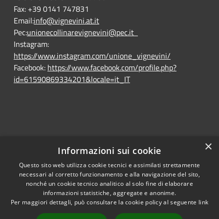
Fax:
+39 0141 747831
Email:
info@vignevini.at.it
Pec:
unionecollinarevignevini@pec.it
Instagram:
https://www.instagram.com/unione_vignevini/
Facebook:
https://www.facebook.com/profile.php?
id=61590869334201&locale=it_IT
×
Informazioni sui cookie
Questo sito web utilizza cookie tecnici e assimilati strettamente
RSS
Ente convenzionato
necessari al corretto funzionamento e alla navigazione del sito,
Accessibility
Astigov
nonché un cookie tecnico analitico al solo fine di elaborare
informazioni statistiche, aggregate e anonime.
Privacy
Per maggiori dettagli, può consultare la cookie policy al seguente
link
Progetto
|
Convenzione
|
Cookie
Adesioni