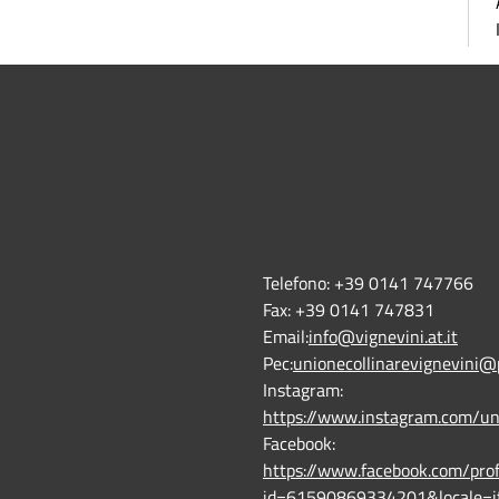
Telefono:
+39 0141 747766
Fax:
+39 0141 747831
Email:
info@vignevini.at.it
Pec:
unionecollinarevignevini@
Instagram:
https://www.instagram.com/un
Facebook:
https://www.facebook.com/prof
id=61590869334201&locale=i