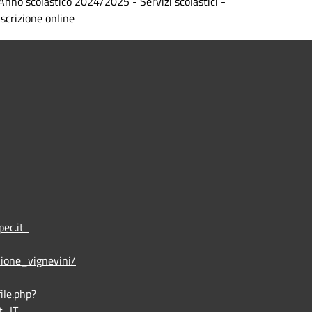
Anno scolastico 2024/2025 - Servizi scolastici -
Iscrizione online
pec.it
ione_vignevini/
ile.php?
t_IT