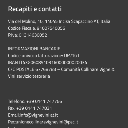
Recapiti e contatti
Via del Molino, 10, 14045 Incisa Scapaccino AT, Italia
Codice Fiscale: 91007540056
P.Iva: 01314630052
INFORMAZIONI BANCARIE
Codice univoco fatturazione: UFV1GT
IBAN IT43G0608510316000000020034
C/C POSTALE 67768788 – Comunità Collinare Vigne &
Vini servizio tesoreria
Telefono:
+39 0141 747766
Fax:
+39 0141 747831
Email:
info@vignevini.at.it
Pec:
unionecollinarevignevini@pec.it