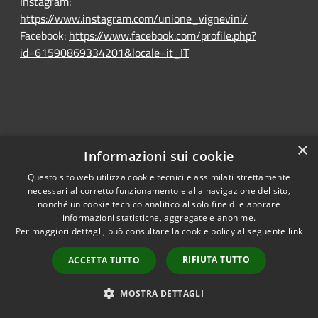
Instagram:
https://www.instagram.com/unione_vignevini/
Facebook:
https://www.facebook.com/profile.php?
id=61590869334201&locale=it_IT
×
Informazioni sui cookie
Questo sito web utilizza cookie tecnici e assimilati strettamente
RSS
Ente convenzionato
necessari al corretto funzionamento e alla navigazione del sito,
Accessibility
Astigov
nonché un cookie tecnico analitico al solo fine di elaborare
informazioni statistiche, aggregate e anonime.
Privacy
Per maggiori dettagli, può consultare la cookie policy al seguente
link
Progetto
|
Convenzione
|
Cookie
Adesioni
Sitemap
RIFIUTA TUTTO
ACCETTA TUTTO
Dichiarazione di
•
Accesso redazione
accessibilità
MOSTRA DETTAGLI