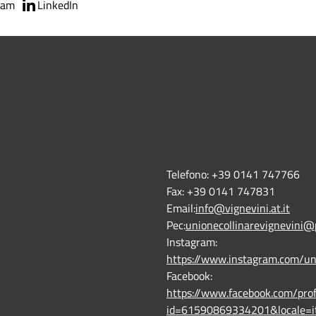
ram
LinkedIn
Telefono:
+39 0141 747766
Fax:
+39 0141 747831
Email:
info@vignevini.at.it
Pec:
unionecollinarevignevini@
Instagram:
https://www.instagram.com/un
Facebook:
https://www.facebook.com/prof
id=61590869334201&locale=i