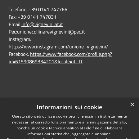
Telefono:
+39 0141 747766
Fax:
+39 0141 747831
Email:
info@vignevini.at.it
Pec:
unionecollinarevignevini@pec.it
Instagram:
https://www.instagram.com/unione_vignevini/
Facebook:
https://www.facebook.com/profile.php?
id=61590869334201&locale=it_IT
×
Informazioni sui cookie
Questo sito web utilizza cookie tecnici e assimilati strettamente
RSS
Ente convenzionato
necessari al corretto funzionamento e alla navigazione del sito,
Accessibility
Astigov
nonché un cookie tecnico analitico al solo fine di elaborare
informazioni statistiche, aggregate e anonime.
Privacy