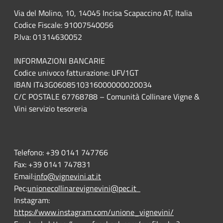
Via del Molino, 10, 14045 Incisa Scapaccino AT, Italia
Codice Fiscale: 91007540056
P.Iva: 01314630052
INFORMAZIONI BANCARIE
Codice univoco fatturazione: UFV1GT
IBAN IT43G0608510316000000020034
C/C POSTALE 67768788 – Comunità Collinare Vigne &
Vini servizio tesoreria
Telefono:
+39 0141 747766
Fax:
+39 0141 747831
Email:
info@vignevini.at.it
Pec:
unionecollinarevignevini@pec.it
Instagram:
https://www.instagram.com/unione_vignevini/