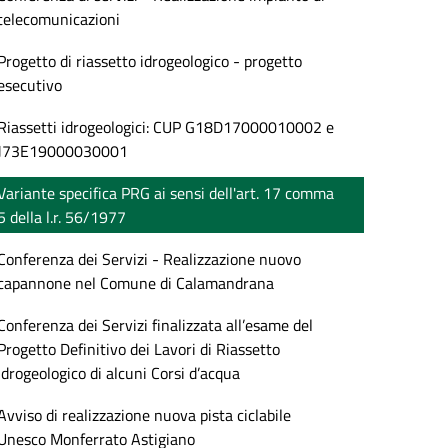
telecomunicazioni
Progetto di riassetto idrogeologico - progetto
esecutivo
Riassetti idrogeologici: CUP G18D17000010002 e
J73E19000030001
Variante specifica PRG ai sensi dell'art. 17 comma
5 della l.r. 56/1977
Conferenza dei Servizi - Realizzazione nuovo
capannone nel Comune di Calamandrana
Conferenza dei Servizi finalizzata all’esame del
Progetto Definitivo dei Lavori di Riassetto
Idrogeologico di alcuni Corsi d’acqua
Avviso di realizzazione nuova pista ciclabile
Unesco Monferrato Astigiano