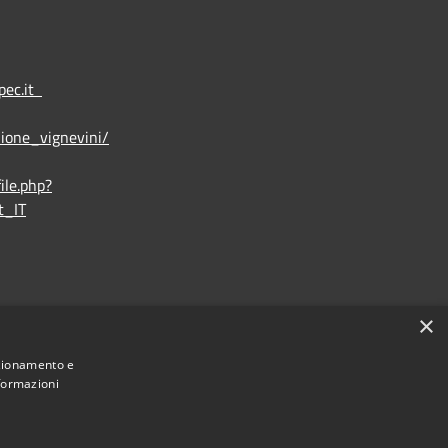
pec.it
ione_vignevini/
ile.php?
t_IT
×
nzionamento e
nformazioni
Ente convenzionato
Astigov
|
|
Progetto
Convenzione
Adesioni