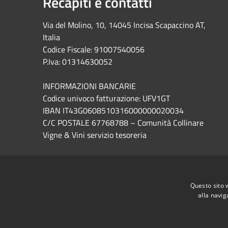
Recapiti e contatti
Via del Molino, 10, 14045 Incisa Scapaccino AT,
Italia
Codice Fiscale: 91007540056
P.Iva: 01314630052
INFORMAZIONI BANCARIE
Codice univoco fatturazione: UFV1GT
IBAN IT43G0608510316000000020034
C/C POSTALE 67768788 – Comunità Collinare
Vigne & Vini servizio tesoreria
Questo sito 
alla navig
RSS
Accessibility
Privacy
Cookie
Sitemap
Dichiarazione di accessibilità